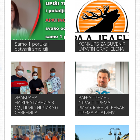
Samo 1 poruka i
KONKURS ZA SUVENIR
ostvarili smo cilj
„APATIN GRAD JELENA“
ИЗАБРАНА
ВАЊА ГРБИЋ -
НАЈКРЕАТИВНИЈА 3,
СТРАСТ ПРЕМА
ОД ПРИСТИГЛИХ 30
РИБОЛОВУ И ЉУБАВ
СУВЕНИРА
ПРЕМА АПАТИНУ