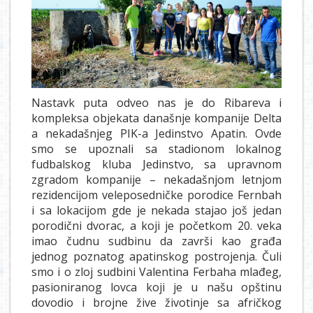
Nastavk puta odveo nas je do Ribareva i
kompleksa objekata današnje kompanije Delta
a nekadašnjeg PIK-a Jedinstvo Apatin. Ovde
smo se upoznali sa stadionom lokalnog
fudbalskog kluba Jedinstvo, sa upravnom
zgradom kompanije – nekadašnjom letnjom
rezidencijom veleposedničke porodice Fernbah
i sa lokacijom gde je nekada stajao još jedan
porodični dvorac, a koji je početkom 20. veka
imao čudnu sudbinu da završi kao građa
jednog poznatog apatinskog postrojenja. Čuli
smo i o zloj sudbini Valentina Ferbaha mlađeg,
pasioniranog lovca koji je u našu opštinu
dovodio i brojne žive životinje sa afričkog