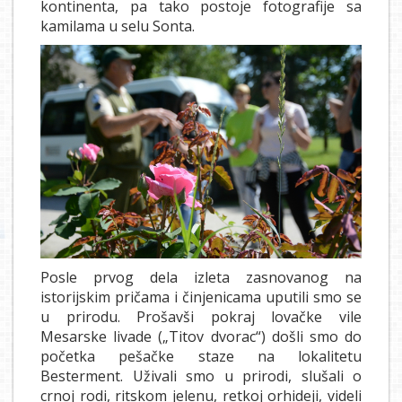
kontinenta, pa tako postoje fotografije sa
kamilama u selu Sonta.
Posle prvog dela izleta zasnovanog na
istorijskim pričama i činjenicama uputili smo se
u prirodu. Prošavši pokraj lovačke vile
Mesarske livade („Titov dvorac“) došli smo do
početka pešačke staze na lokalitetu
Besterment. Uživali smo u prirodi, slušali o
crnoj rodi, ritskom jelenu, retkoj orhideji, videli