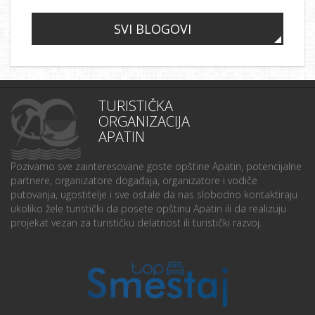
SVI BLOGOVI
TURISTIČKA
ORGANIZACIJA
APATIN
Pozivamo sve zainteresovane goste opštine Apatin, potencijalne
partnere, organizatore događaja, organizatore i vodiče
putovanja, ugostitelje i sve ostale da nas slobodno kontaktiraju
ukoliko žele turistički da posete opštinu Apatin ili da realizuju
projekat vezan za turističku delatnost ili turistički razvoj.