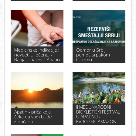
Medicinske indikacije i
Odmor u Srbiji i
noviteti u lečenju -
pomoć srpskom
Banja Junaković Apatin
turizmu
II MEĐUNARODNI
Apatin - priča koja
BICIKLISTIČKI FESTIVAL
čeka da vam bude
U APATINU -
ispričana
EVROPSKI AMAZON -