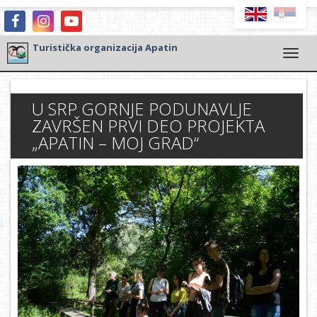
Turistička organizacija Apatin
Togg
navi
U SRP GORNJE PODUNAVLJE
ZAVRŠEN PRVI DEO PROJEKTA
„APATIN – MOJ GRAD“