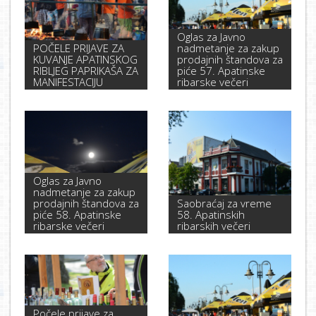
Oglas za Javno
POČELE PRIJAVE ZA
nadmetanje za zakup
KUVANJE APATINSKOG
prodajnih štandova za
RIBLJEG PAPRIKAŠA ZA
piće 57. Apatinske
MANIFESTACIJU
ribarske večeri
Oglas za Javno
nadmetanje za zakup
prodajnih štandova za
Saobraćaj za vreme
piće 58. Apatinske
58. Apatinskih
ribarske večeri
ribarskih večeri
Počele prijave za