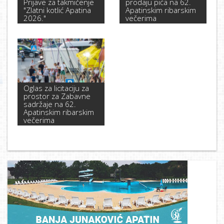
Prijave za takmičenje
prodaju pića na 62.
"Zlatni kotlić Apatina
Apatinskim ribarskim
2026."
večerima
Oglas za licitaciju za
prostor za Zabavne
sadržaje na 62.
Apatinskim ribarskim
večerima