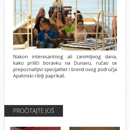
Nakon interesantnog ali zanimljivog dana,
kako priliči boravku na Dunavu, ručao se
prepoznatljivi specijalitet i brend ovog područja
Apatinski riblji paprikaš.
PROČITAJTE JOŠ