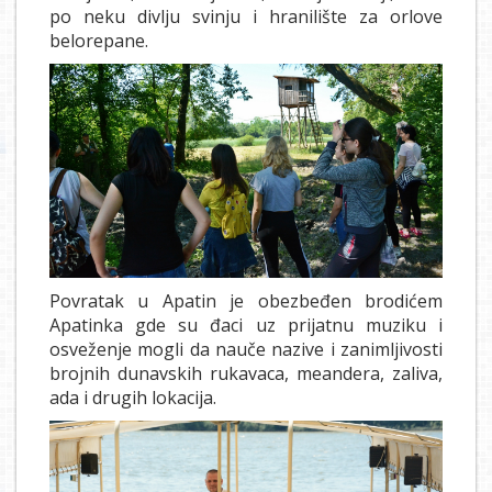
po neku divlju svinju i hranilište za orlove
belorepane.
Povratak u Apatin je obezbeđen brodićem
Apatinka gde su đaci uz prijatnu muziku i
osveženje mogli da nauče nazive i zanimljivosti
brojnih dunavskih rukavaca, meandera, zaliva,
ada i drugih lokacija.