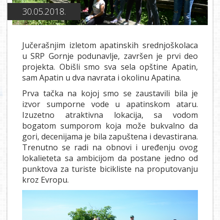
30.05.2018.
Jučerašnjim izletom apatinskih srednjoškolaca
u SRP Gornje podunavlje, završen je prvi deo
projekta. Obišli smo sva sela opštine Apatin,
sam Apatin u dva navrata i okolinu Apatina.
Prva tačka na kojoj smo se zaustavili bila je
izvor sumporne vode u apatinskom ataru.
Izuzetno atraktivna lokacija, sa vodom
bogatom sumporom koja može bukvalno da
gori, decenijama je bila zapuštena i devastirana.
Trenutno se radi na obnovi i uređenju ovog
lokalieteta sa ambicijom da postane jedno od
punktova za turiste bicikliste na proputovanju
kroz Evropu.