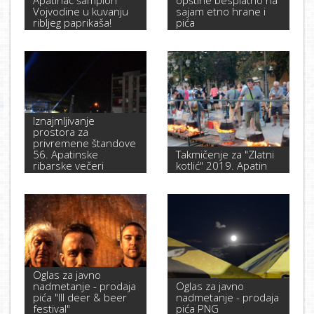
Vojvodine u kuvanju
sajam etno hrane i
ribljeg paprikaša!
pića
Iznajmljivanje
prostora za
privremene štandove
56. Apatinske
Takmičenje za "Zlatni
ribarske večeri
kotlić" 2019. Apatin
Oglas za javno
nadmetanje - prodaja
Oglas za javno
pića "III deer & beer
nadmetanje - prodaja
festival"
pića PNG