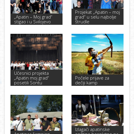
Projekat „Apatin – moj
„Apatin – Moj grad“
grad“ u selu najbolje
stigao i u Svilojevo
štrudle
Učesnici projekta
„Apatin moj grad“
Počele prijave za
posetili Sontu
dečiji kamp
Izlagači apatinske
Apatinac šampion
opštine besplatno na