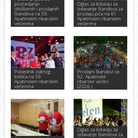
postavljanje
Oglas za licitaciju za
izložbenih i prodajnih
izdavanje štandova za
štandova na 59.
prodaju pića na 61.
Apatinskim ribarskim
Apatinskim ribarskim
večerima
večerima
Pobednik zlatnog
Prodajni štandovi za
kotlića na 59.
62. Apatinske
Apatinskim ribarskim
ribarske večeri
večerima
(2026.)
Oglas za licitaciju za
izdavanje štandova za