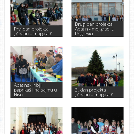
Drugi dan projekta
Prvi dan projekta
Apatin - moj grad, u
„Apatin – moj grad“
Prigrevici
Apatinski riblji
paprikaš i na sajmu u
3. dan projekta
Nišu
„Apatin – moj grad“