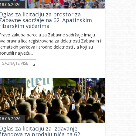
18.06.2026.
Oglas za licitaciju za prostor za
Zabavne sadržaje na 62. Apatinskim
ribarskim večerima
Pravo zakupa parcela za Zabavne sadržaje imaju
sva pravna lica registrovana za delatnosti Zabavnih i
tematskih parkova i srodne delatnosti , a koji su
ponudili najveću...
SAZNAJTE VIŠE
16.06.2026.
Oglas za licitaciju za izdavanje
štandova za prodaju pića na 62.