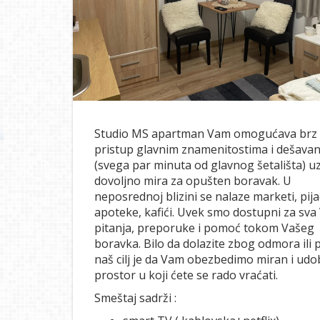
Studio MS apartman Vam omogućava brz i
pristup glavnim znamenitostima i dešava
(svega par minuta od glavnog šetališta) u
dovoljno mira za opušten boravak. U
neposrednoj blizini se nalaze marketi, pija
apoteke, kafići. Uvek smo dostupni za sva
pitanja, preporuke i pomoć tokom Vašeg
boravka. Bilo da dolazite zbog odmora ili 
naš cilj je da Vam obezbedimo miran i ud
prostor u koji ćete se rado vraćati.
Smeštaj sadrži :