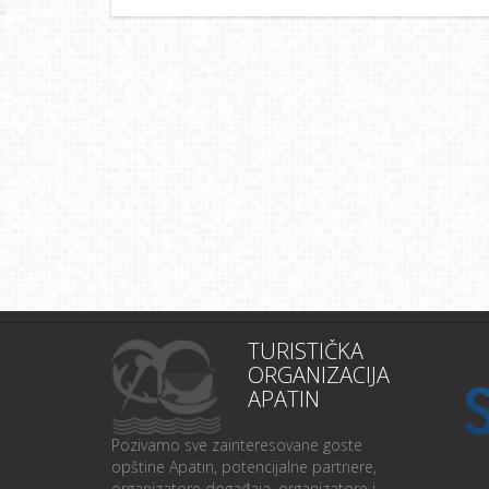
TURISTIČKA
ORGANIZACIJA
APATIN
Pozivamo sve zainteresovane goste
opštine Apatin, potencijalne partnere,
organizatore događaja, organizatore i