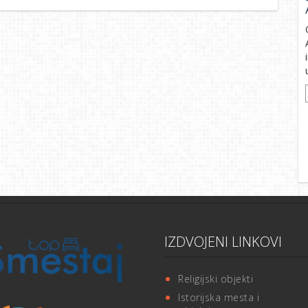
IZDVOJENI LINKOVI
Religijski objekti
Istorijska mesta i