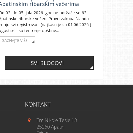
Apatinskim ribarskim večerima
Od 02. do 05. jula 2026. godine održaće se 62.
Apatinske ribarske večeri. Pravo zakupa štanda
imaju svi registrovani (najkasnije sa 01.06.2026.)
ugostitelji sa teritorije opštine...
SAZNAJTE VIŠE
SVI BLOGOVI
KONTAKT
Trg Nikole Tesle 13
25260 Apatin