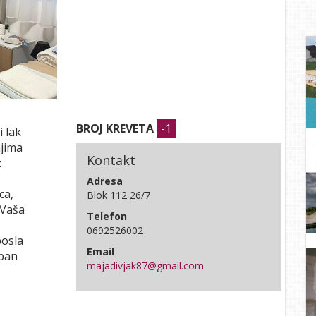
BROJ KREVETA
-1
 lak
njima
Kontakt
z
Adresa
ca,
Blok 112 26/7
 Vaša
Telefon
0692526002
posla
Email
oban
majadivjak87@gmail.com