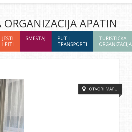
A ORGANIZACIJA APATIN
JESTI
SMEŠTAJ
PUT I
TURISTIČKA
I PITI
TRANSPORTI
ORGANIZACIJA
OTVORI MAPU