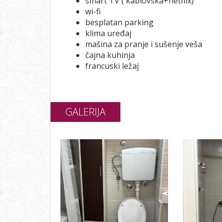
smart TV ( kablovska+netflix)
wi-fi
besplatan parking
klima uređaj
mašina za pranje i sušenje veša
čajna kuhinja
francuski ležaj
GALERIJA